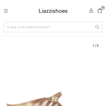
0
Liazzishoes
1
/
5