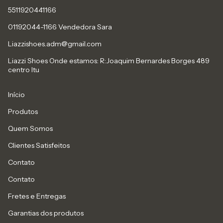
5511920441166
01192044-1166 Vendedora Sara
Liazzishoes.adm@gmail.com
Liazzi Shoes Onde estamos: R:Joaquim Bernardes Borges 489
centro Itu
Início
Produtos
Quem Somos
Clientes Satisfeitos
Contato
Contato
Fretes e Entregas
Garantias dos produtos