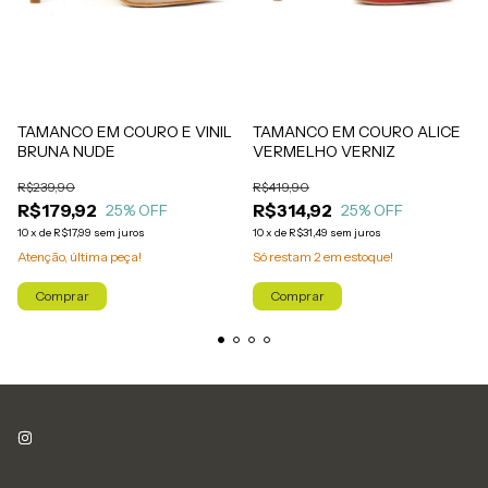
TAMANCO EM COURO E VINIL
TAMANCO EM COURO ALICE
BRUNA NUDE
VERMELHO VERNIZ
R$239,90
R$419,90
R$179,92
R$314,92
25
% OFF
25
% OFF
10
x
de
R$17,99
sem juros
10
x
de
R$31,49
sem juros
Atenção, última peça!
Só restam
2
em estoque!
Comprar
Comprar