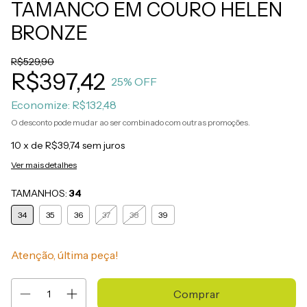
TAMANCO EM COURO HELEN
BRONZE
R$529,90
R$397,42
25
% OFF
Economize:
R$132,48
O desconto pode mudar ao ser combinado com outras promoções.
10
x de
R$39,74
sem juros
Ver mais detalhes
TAMANHOS:
34
34
35
36
37
38
39
Atenção, última peça!