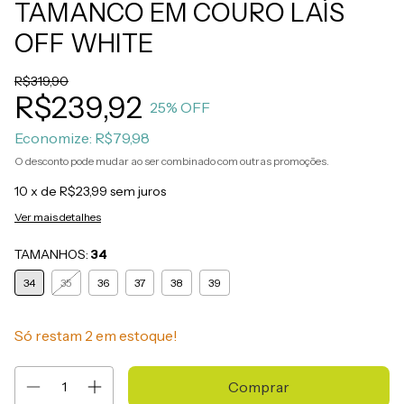
TAMANCO EM COURO LAÍS
OFF WHITE
R$319,90
R$239,92
25
% OFF
Economize:
R$79,98
O desconto pode mudar ao ser combinado com outras promoções.
10
x de
R$23,99
sem juros
Ver mais detalhes
TAMANHOS:
34
34
35
36
37
38
39
Só restam
2
em estoque!