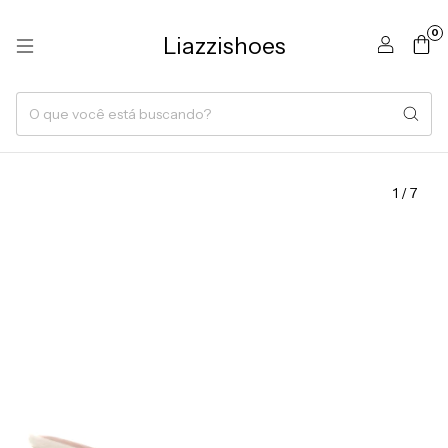
0
Liazzishoes
1
/
7