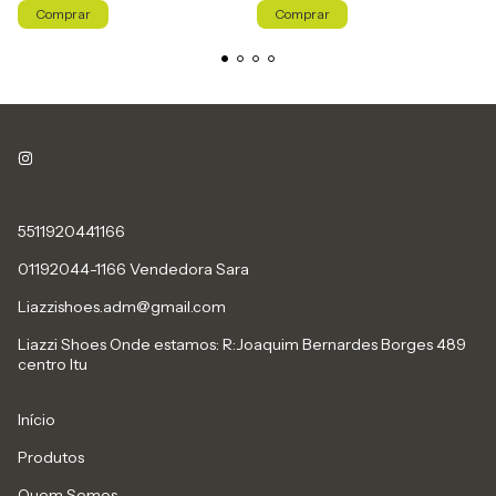
Comprar
Comprar
5511920441166
01192044-1166 Vendedora Sara
Liazzishoes.adm@gmail.com
Liazzi Shoes Onde estamos: R:Joaquim Bernardes Borges 489
centro Itu
Início
Produtos
Quem Somos