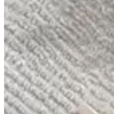
Descrição:
O Tamanco Amanda é a expressão máxima 
do minimalismo sofisticado com um toque artístico. 
Confeccionado em 100% couro legítimo, este modelo foi 
desenhado para quem busca um calçado que seja, ao 
mesmo tempo, discreto e impactante através de seus 
detalhes estruturais.
FEITOS EM COURO LEGÍTIMO BRASILEIRO PARA
GARANTIR CONFORTO, DURABILIDADE E ESTILO.
AS MUITAS VANTAGENS DE COMPRAR UM SAPATO
DE COURO LEGÍTIMO LIAZZI SHOES:
1- DURABILIDADE
Um dos principais motivos para escolher um calçado em
couro legítimo é a sua alta durabilidade. O couro é um
material firme, resistente e ao mesmo tempo maleável, o
que proporciona maior conforto e uma vida útil mais