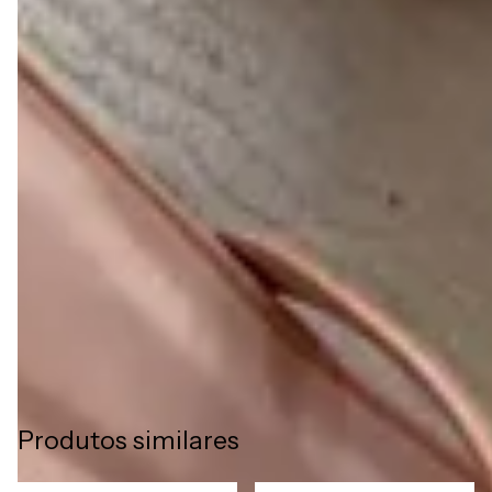
3- MACIEZ
O couro é mais macio, flexível e adaptavél ao formato dos
pés. Ao contrário dos materiais sintéticos que
constumam ser mais rigidos por serem compostos de
substâncias químicas e não porosas. O couro natural
oferece um ajuste mais confortável e agradável.
Além de conforto, os sapatos Liazzi em couro legítimo
entregam elegância e sofisticação, tornando-se peças únicas
para completar qualquer look com estilo e autenticidade.
Produtos similares