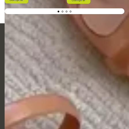
5511920441166
01192044-1166 Vendedora Sara
Liazzishoes.adm@gmail.com
Liazzi Shoes Onde estamos: R:Joaquim Bernardes Borges 489
centro Itu
Início
Produtos
Quem Somos