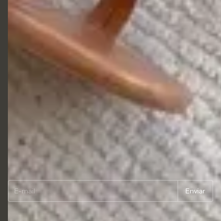
Clientes Satisfeitos
Contato
Contato
Fretes e Entregas
Garantias dos produtos
Trocas e Devoluções
Segurança
Termos de uso
Newsletter