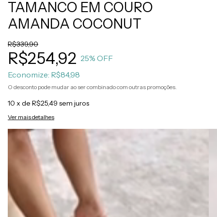
TAMANCO EM COURO
AMANDA COCONUT
R$339,90
R$254,92
25
% OFF
Economize:
R$84,98
O desconto pode mudar ao ser combinado com outras promoções.
10
x de
R$25,49
sem juros
Ver mais detalhes