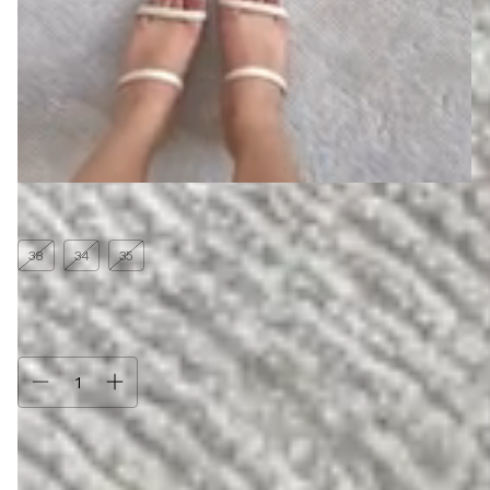
Tamanho:
36
38
34
35
36
37
39
Atenção, última peça!
Compra protegida
Seus dados cuidados durante toda a compra.