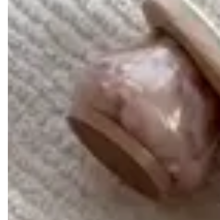
longa.
2- TRANSPIRAÇÃO
Por ser composto de fibras naturais, o couro facilita a
respiração dos pés, mantendo a temperatura ideal, isso é
essencial por dois grande motivos:
.
Quando o suor não evapora adequadamente, as
bactérias presentes na pele o decompõem, causando o
mau cheiro.
.
A umidade e o calor favorecem a proliferação de
fungos, o que pode causar frieiras, principalmente entre
os dedos dos pés.
Com um sapato de couro legítimo Liazzi, você evita
esses problemas e garante mais conforto e higiene
para seus pés.