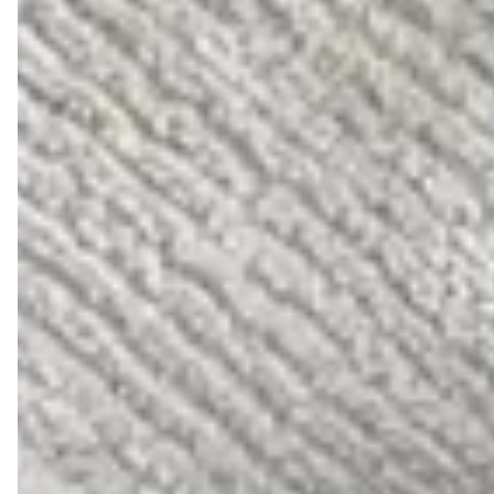
Trocas e devoluções
Se não gostar, você pode trocar ou devolver.
Descrição
Forma:
Indicamos comprar a sua numeração habitual
Cor: Coconut
Material: Couro legítimo
Bico: Quadrado
Altura do salto: 4cm
Salto: Geometrico marmorizado