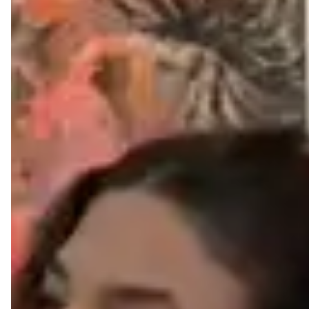
.
Quando o suor não evapora adequadamente, as
bactérias presentes na pele o decompõem, causando o
mau cheiro.
.
A umidade e o calor favorecem a proliferação de
fungos, o que pode causar frieiras, principalmente entre
os dedos dos pés.
Com um sapato de couro legítimo Liazzi, você evita
esses problemas e garante mais conforto e higiene
para seus pés.
3- MACIEZ
O couro é mais macio, flexível e adaptavél ao formato dos
pés. Ao contrário dos materiais sintéticos que
constumam ser mais rigidos por serem compostos de
substâncias químicas e não porosas. O couro natural
oferece um ajuste mais confortável e agradável.