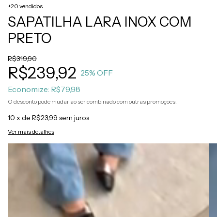
+20 vendidos
SAPATILHA LARA INOX COM
PRETO
R$319,90
R$239,92
25
% OFF
Economize:
R$79,98
O desconto pode mudar ao ser combinado com outras promoções.
10
x de
R$23,99
sem juros
Ver mais detalhes