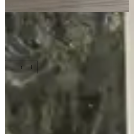
Tamanho:
40
40
39
38
37
36
35
34
Só restam
3
em estoque!
Compra protegida
Seus dados cuidados durante toda a compra.
Trocas e devoluções
Se não gostar, você pode trocar ou devolver.
Descrição