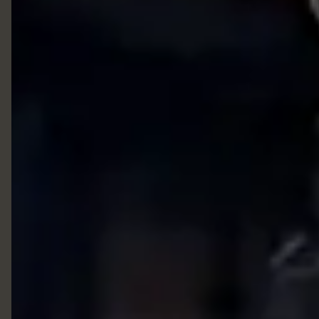
5511920441166
01192044-1166 Vendedora Sara
Liazzishoes.adm@gmail.com
Liazzi Shoes Onde estamos: R:Joaquim Bernardes Borges 489
centro Itu
Início
Produtos
Quem Somos
Clientes Satisfeitos
Contato
Contato
Fretes e Entregas
Garantias dos produtos