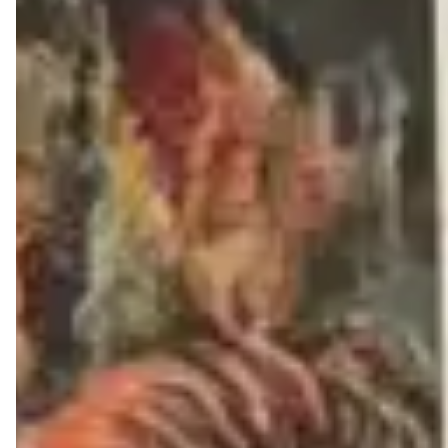
FEITOS EM COURO LEGÍTIMO BRASILEIRO PARA
GARANTIR CONFORTO, DURABILIDADE E ESTILO.
AS MUITAS VANTAGENS DE COMPRAR UM SAPATO
DE COURO LEGÍTIMO LIAZZI SHOES:
1- DURABILIDADE
Um dos principais motivos para escolher um calçado em
couro legítimo é a sua alta durabilidade. O couro é um
material firme, resistente e ao mesmo tempo maleável, o
que proporciona maior conforto e uma vida útil mais
longa.
2- TRANSPIRAÇÃO
Por ser composto de fibras naturais, o couro facilita a
respiração dos pés, mantendo a temperatura ideal, isso é
essencial por dois grande motivos: