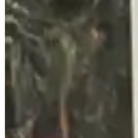
Forma:
Indicamos comprar a sua numeração habitual
Cor: Inox com preto
Material: Couro legítimo
Bico: Arredondado
Salto: 1,5cm
Descrição:
Escolha perfeita para quem busca conforto 
sem abrir mão da elegância. Versátil e atemporal, combina 
facilmente com diversos looks do dia a dia. Confeccionada 
em couro, garante resistência e durabilidade, além de 
praticidade no calce. Seu design minimalista conta com 
tiras delicadas  e laterais abertas, trazendo leveza e 
sofisticação em cada detalhe.