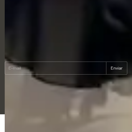
Trocas e Devoluções
Segurança
Termos de uso
Newsletter
Copyright LIAZZI SHOES LTDA - 54833494000114 - 2026. Todos os direitos
reservados.