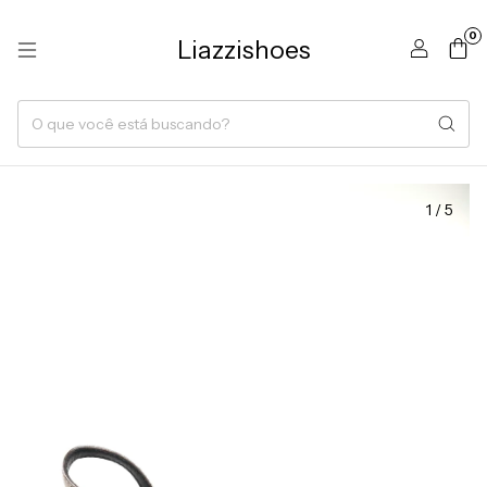
0
Liazzishoes
1
/
5