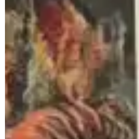
FEITOS EM COURO LEGÍTIMO BRASILEIRO PARA
GARANTIR CONFORTO, DURABILIDADE E ESTILO.
AS MUITAS VANTAGENS DE COMPRAR UM SAPATO
DE COURO LEGÍTIMO LIAZZI SHOES:
1- DURABILIDADE
Um dos principais motivos para escolher um calçado em
couro legítimo é a sua alta durabilidade. O couro é um
material firme, resistente e ao mesmo tempo maleável, o
que proporciona maior conforto e uma vida útil mais
longa.
2- TRANSPIRAÇÃO
Por ser composto de fibras naturais, o couro facilita a
respiração dos pés, mantendo a temperatura ideal, isso é
essencial por dois grande motivos: