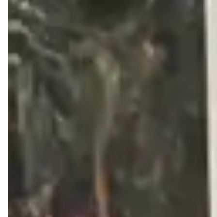
Forma:
Indicamos comprar a sua numeração habitual
Cor: Off white e trigo
Material: Couro legítimo
Bico: Arredondado
Salto: 1,5cm
Descrição:
Escolha perfeita para quem busca conforto 
sem abrir mão da elegância. Versátil e atemporal, combina 
facilmente com diversos looks do dia a dia. Confeccionada 
em couro, garante resistência e durabilidade, além de 
praticidade no calce. Seu design minimalista conta com 
tiras delicadas  e laterais abertas, trazendo leveza e 
sofisticação em cada detalhe.