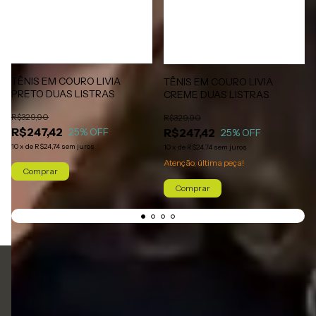
TÊNIS EM COURO LIVIA
TÊNIS EM COURO LIVIA
PRETO DUAS LISTRAS
CREME DUAS LISTRAS
R$329,90
R$329,90
R$247,42
R$247,42
25
% OFF
25
% OFF
10
x
de
R$24,74
sem juros
10
x
de
R$24,74
sem juros
Atenção, última peça!
Comprar
Comprar