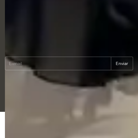
Trocas e Devoluções
Segurança
Termos de uso
Newsletter
Copyright LIAZZI SHOES LTDA - 54833494000114 - 2026. Todos os direitos
reservados.