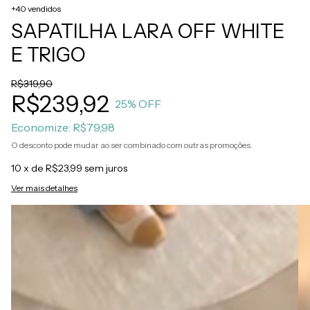
+40 vendidos
SAPATILHA LARA OFF WHITE
E TRIGO
R$319,90
R$239,92
25
% OFF
Economize:
R$79,98
O desconto pode mudar ao ser combinado com outras promoções.
10
x de
R$23,99
sem juros
Ver mais detalhes