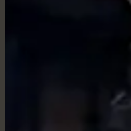
5511920441166
01192044-1166 Vendedora Sara
Liazzishoes.adm@gmail.com
Liazzi Shoes Onde estamos: R:Joaquim Bernardes Borges 489
centro Itu
Início
Produtos
Quem Somos
Clientes Satisfeitos
Contato
Contato
Fretes e Entregas
Garantias dos produtos