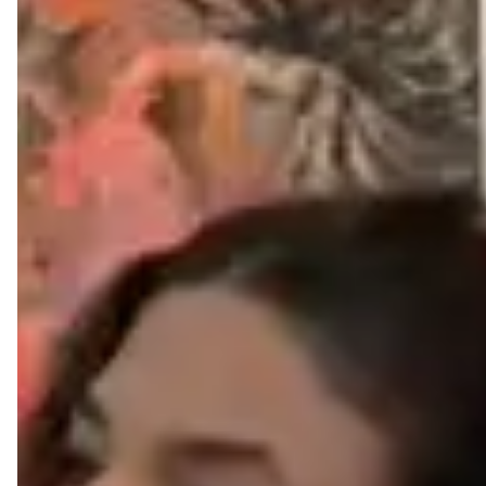
.
Quando o suor não evapora adequadamente, as
bactérias presentes na pele o decompõem, causando o
mau cheiro.
.
A umidade e o calor favorecem a proliferação de
fungos, o que pode causar frieiras, principalmente entre
os dedos dos pés.
Com um sapato de couro legítimo Liazzi, você evita
esses problemas e garante mais conforto e higiene
para seus pés.
3- MACIEZ
O couro é mais macio, flexível e adaptavél ao formato dos
pés. Ao contrário dos materiais sintéticos que
constumam ser mais rigidos por serem compostos de
substâncias químicas e não porosas. O couro natural
oferece um ajuste mais confortável e agradável.