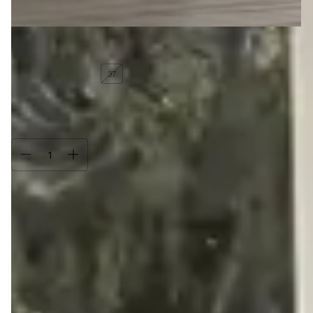
Tamanho:
40
40
39
38
37
36
35
34
Só restam
5
em estoque!
Compra protegida
Seus dados cuidados durante toda a compra.
Trocas e devoluções
Se não gostar, você pode trocar ou devolver.
Descrição