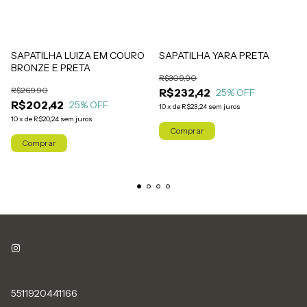
SAPATILHA LUIZA EM COURO
SAPATILHA YARA PRETA
BRONZE E PRETA
R$309,90
R$269,90
R$232,42
25
% OFF
R$202,42
25
% OFF
10
x
de
R$23,24
sem juros
10
x
de
R$20,24
sem juros
Comprar
Comprar
5511920441166