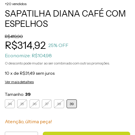
+20 vendidos
SAPATILHA DIANA CAFÉ COM
ESPELHOS
R$419,90
R$314,92
25
% OFF
Economize:
R$104,98
O desconto pode mudar ao ser combinado com outras promoções.
10
x de
R$31,49
sem juros
Ver mais detalhes
Tamanho:
39
34
35
36
37
38
39
Atenção, última peça!