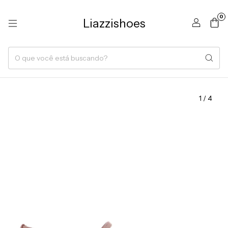
0
Liazzishoes
1
/
4