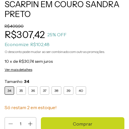
SCARPIN EM COURO SANDRA
PRETO
R$409,90
R$307,42
25
% OFF
Economize:
R$102,48
O desconto pode mudar ao ser combinado com outras promoções.
10
x de
R$30,74
sem juros
Ver mais detalhes
Tamanho:
34
34
35
36
37
38
39
40
Só restam
2
em estoque!