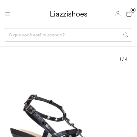
0
Liazzishoes
1
/
4