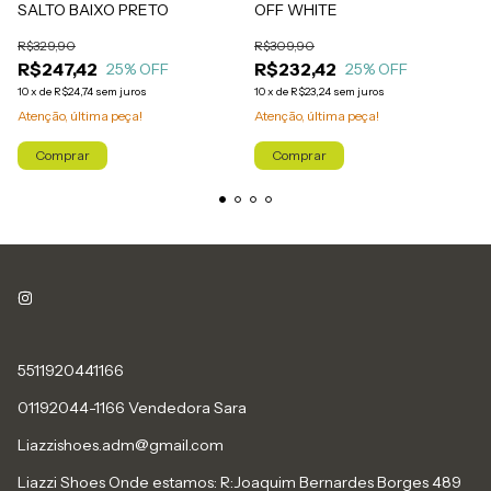
SALTO BAIXO PRETO
OFF WHITE
R$329,90
R$309,90
R$247,42
R$232,42
25
% OFF
25
% OFF
10
x
de
R$24,74
sem juros
10
x
de
R$23,24
sem juros
Atenção, última peça!
Atenção, última peça!
Comprar
Comprar
5511920441166
01192044-1166 Vendedora Sara
Liazzishoes.adm@gmail.com
Liazzi Shoes Onde estamos: R:Joaquim Bernardes Borges 489