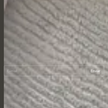
Fretes e Entregas
Garantias dos produtos
Trocas e Devoluções
Segurança
Termos de uso
Newsletter
Copyright LIAZZI SHOES LTDA - 54833494000114 - 2026. Todos os direitos
reservados.