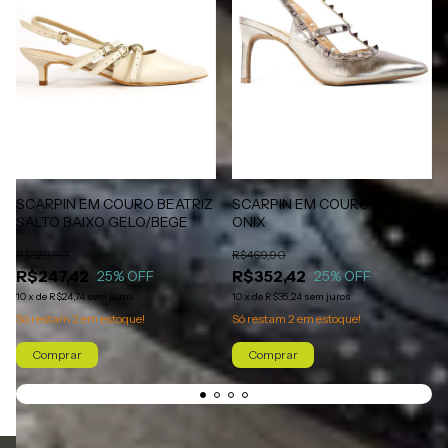
SCARPIN EM COURO BEATRIZ
SCARPIN EM COURO ZARA
SALTO BAIXO GELO/BEGE
ONIX
R$329,90
R$469,90
R$247,42
R$352,42
25
% OFF
25
% OFF
10
x
de
R$24,74
sem juros
10
x
de
R$35,24
sem juros
Só restam
2
em estoque!
Só restam
2
em estoque!
Comprar
Comprar