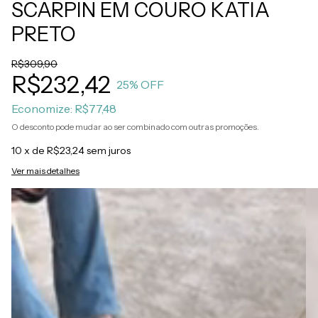
SCARPIN EM COURO KATIA
PRETO
R$309,90
R$232,42
25
% OFF
Economize:
R$77,48
O desconto pode mudar ao ser combinado com outras promoções.
10
x de
R$23,24
sem juros
Ver mais detalhes