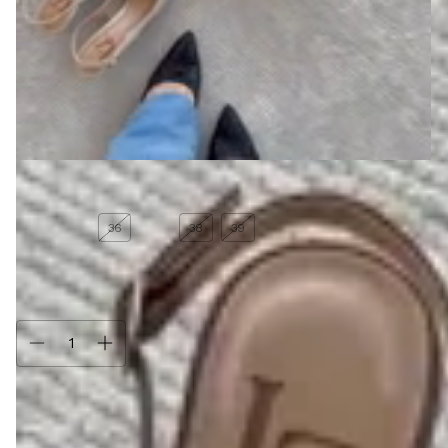
Tamanho:
34
34
35
36
37
38
39
Só restam
3
em estoque!
Compra protegida
Seus dados cuidados durante toda a compra.