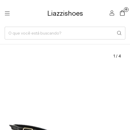
0
Liazzishoes
1
/
4