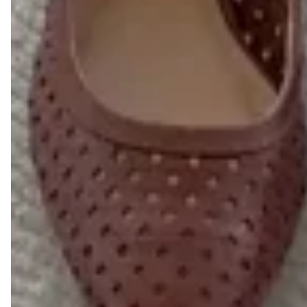
acabamento artesanal tecnológico
FEITOS EM COURO LEGÍTIMO BRASILEIRO PARA
GARANTIR CONFORTO, DURABILIDADE E ESTILO.
AS MUITAS VANTAGENS DE COMPRAR UM SAPATO
DE COURO LEGÍTIMO LIAZZI SHOES:
1- DURABILIDADE
Um dos principais motivos para escolher um calçado em
couro legítimo é a sua alta durabilidade. O couro é um
material firme, resistente e ao mesmo tempo maleável, o
que proporciona maior conforto e uma vida útil mais
longa.
2- TRANSPIRAÇÃO