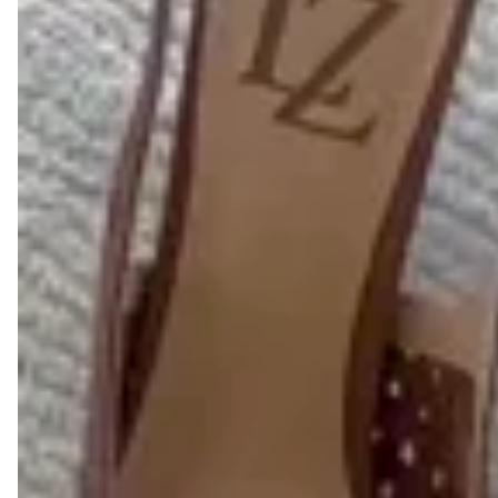
Trocas e devoluções
Se não gostar, você pode trocar ou devolver.
Descrição
Forma:
Indicamos comprar a sua numeração habitual
Cor: Preto
Material: Couro legítimo
Bico: Fino
Altura do salto: 4,5cm
Descrição:
O Scarpin Katia é a escolha ideal para quem
aprecia a delicadeza dos detalhes e um design que
respira sofisticação. Produzido em 100% couro legítimo,
este modelo une o clássico estilo slingback a um