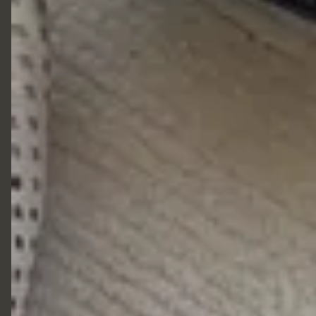
5511920441166
01192044-1166 Vendedora Sara
Liazzishoes.adm@gmail.com
Liazzi Shoes Onde estamos: R:Joaquim Bernardes Borges 489
centro Itu
Início
Produtos
Quem Somos
Clientes Satisfeitos
Contato
Contato