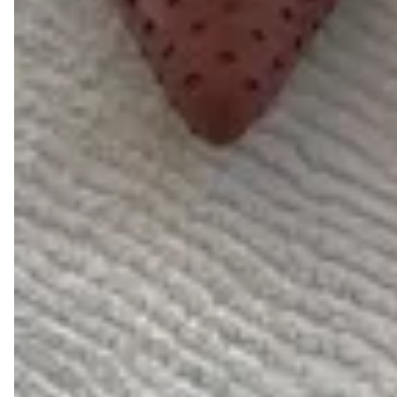
Por ser composto de fibras naturais, o couro facilita a
respiração dos pés, mantendo a temperatura ideal, isso é
essencial por dois grande motivos:
.
Quando o suor não evapora adequadamente, as
bactérias presentes na pele o decompõem, causando o
mau cheiro.
.
A umidade e o calor favorecem a proliferação de
fungos, o que pode causar frieiras, principalmente entre
os dedos dos pés.
Com um sapato de couro legítimo Liazzi, você evita
esses problemas e garante mais conforto e higiene
para seus pés.
3- MACIEZ
O couro é mais macio, flexível e adaptavél ao formato dos
pés. Ao contrário dos materiais sintéticos que