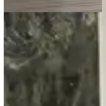
Tamanho:
34
34
35
36
37
38
39
40
Compra protegida
Seus dados cuidados durante toda a compra.
Trocas e devoluções
Se não gostar, você pode trocar ou devolver.
Descrição
Forma:
Indicamos comprar a sua numeração habitual