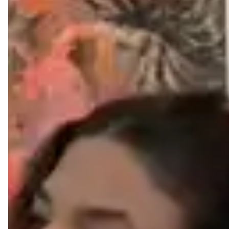
bactérias presentes na pele o decompõem, causando o
mau cheiro.
.
A umidade e o calor favorecem a proliferação de
fungos, o que pode causar frieiras, principalmente entre
os dedos dos pés.
Com um sapato de couro legítimo Liazzi, você evita
esses problemas e garante mais conforto e higiene
para seus pés.
3- MACIEZ
O couro é mais macio, flexível e adaptavél ao formato dos
pés. Ao contrário dos materiais sintéticos que
constumam ser mais rigidos por serem compostos de
substâncias químicas e não porosas. O couro natural
oferece um ajuste mais confortável e agradável.