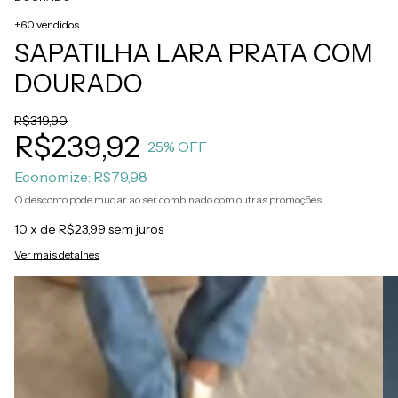
+60 vendidos
SAPATILHA LARA PRATA COM
DOURADO
R$319,90
R$239,92
25
% OFF
Economize:
R$79,98
O desconto pode mudar ao ser combinado com outras promoções.
10
x de
R$23,99
sem juros
Ver mais detalhes