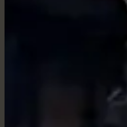
01192044-1166 Vendedora Sara
Liazzishoes.adm@gmail.com
Liazzi Shoes Onde estamos: R:Joaquim Bernardes Borges 489
centro Itu
Início
Produtos
Quem Somos
Clientes Satisfeitos
Contato
Contato
Fretes e Entregas
Garantias dos produtos
Trocas e Devoluções