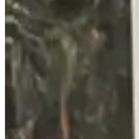
Cor: Prata com dourado
Material: Couro legítimo
Bico: Arredondado
Salto: 1,5cm
Descrição:
Escolha perfeita para quem busca conforto 
sem abrir mão da elegância. Versátil e atemporal, combina 
facilmente com diversos looks do dia a dia. Confeccionada 
em couro, garante resistência e durabilidade, além de 
praticidade no calce. Seu design minimalista conta com 
tiras delicadas  e laterais abertas, trazendo leveza e 
sofisticação em cada detalhe.
FEITOS EM COURO LEGÍTIMO BRASILEIRO PARA