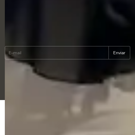
Segurança
Termos de uso
Newsletter
Copyright LIAZZI SHOES LTDA - 54833494000114 - 2026. Todos os direitos
reservados.