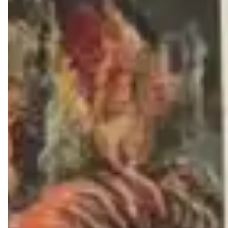
GARANTIR CONFORTO, DURABILIDADE E ESTILO.
AS MUITAS VANTAGENS DE COMPRAR UM SAPATO
DE COURO LEGÍTIMO LIAZZI SHOES:
1- DURABILIDADE
Um dos principais motivos para escolher um calçado em
couro legítimo é a sua alta durabilidade. O couro é um
material firme, resistente e ao mesmo tempo maleável, o
que proporciona maior conforto e uma vida útil mais
longa.
2- TRANSPIRAÇÃO
Por ser composto de fibras naturais, o couro facilita a
respiração dos pés, mantendo a temperatura ideal, isso é
essencial por dois grande motivos:
.
Quando o suor não evapora adequadamente, as