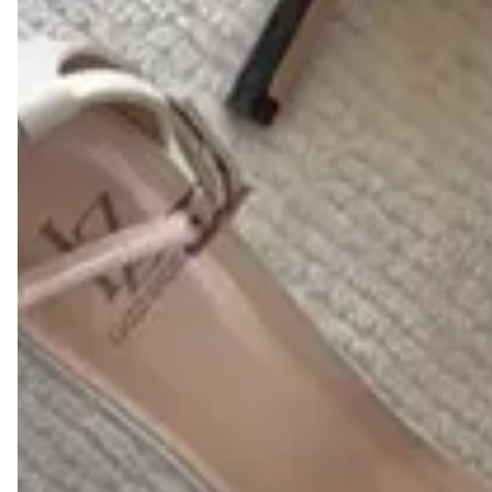
construção estruturada, ela se destaca pela precisão das 
linhas e pelo acabamento impecável, sendo uma peça 
indispensável para um guarda-roupa inteligente e versátil.
FEITOS EM COURO LEGÍTIMO BRASILEIRO PARA
GARANTIR CONFORTO, DURABILIDADE E ESTILO.
AS MUITAS VANTAGENS DE COMPRAR UM SAPATO
DE COURO LEGÍTIMO LIAZZI SHOES:
1- DURABILIDADE
Um dos principais motivos para escolher um calçado em
couro legítimo é a sua alta durabilidade. O couro é um
material firme, resistente e ao mesmo tempo maleável, o
que proporciona maior conforto e uma vida útil mais
longa.