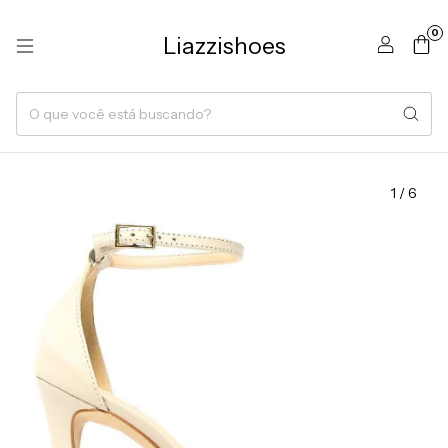
0
Liazzishoes
1
/
6