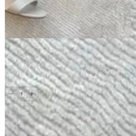
Tamanho:
34
34
38
35
36
37
39
Atenção, última peça!
Compra protegida
Seus dados cuidados durante toda a compra.
Trocas e devoluções
Se não gostar, você pode trocar ou devolver.