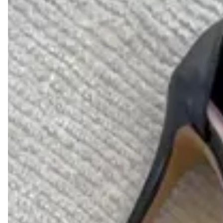
Descrição
Forma:
Indicamos comprar uma numeração menor que o
habitual
Cor: Nude
Material: Couro legítimo
Bico: Arredondado
Altura do salto: 9,5
Descrição:
Elegância em Couro: A Essência do 
Minimalismo Esta sandália é a personificação do design 
"clean", desenvolvida para quem não abre mão da 
sofisticação aliada à qualidade superior. Com uma 