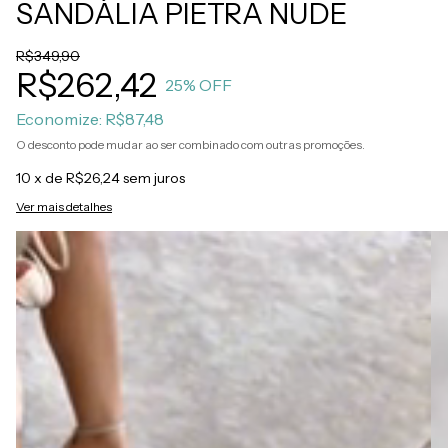
SANDÁLIA PIETRA NUDE
R$349,90
R$262,42
25
% OFF
Economize:
R$87,48
O desconto pode mudar ao ser combinado com outras promoções.
10
x de
R$26,24
sem juros
Ver mais detalhes