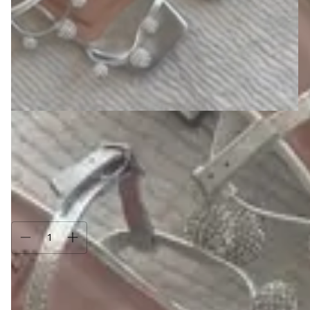
Tamanho:
36
36
37
38
39
34
35
Só restam
3
em estoque!
Compra protegida
Seus dados cuidados durante toda a compra.