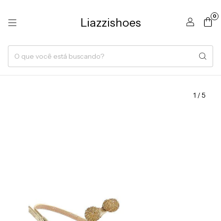
0
Liazzishoes
1
/
5