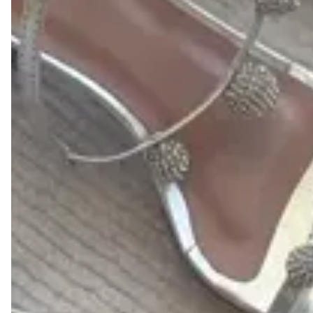
Trocas e devoluções
Se não gostar, você pode trocar ou devolver.
Descrição
Forma:
Indicamos comprar a sua numeração habitual
Cor: Dourada
Material: Couro legítimo
Detalhe: Esferas de strass
Bico: quadrado
Altura do salto: 4,5cm
Descrição:
Sandália Safira confeccionada em couro 