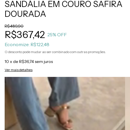
SANDÁLIA EM COURO SAFIRA
DOURADA
R$489,90
R$367,42
25
% OFF
Economize:
R$122,48
O desconto pode mudar ao ser combinado com outras promoções.
10
x de
R$36,74
sem juros
Ver mais detalhes