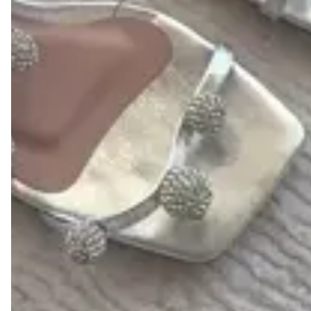
legítimo, com palmilha de conforto e fivela para ajuste. 
Seu salto é bloco, garantindo conforto e estabilidade. O 
destaque principal, fica por conta das aplicações em 
strass, que deram um charme para a sandália
FEITOS EM COURO LEGÍTIMO BRASILEIRO PARA
GARANTIR CONFORTO, DURABILIDADE E ESTILO.
AS MUITAS VANTAGENS DE COMPRAR UM SAPATO
DE COURO LEGÍTIMO LIAZZI SHOES:
1- DURABILIDADE
Um dos principais motivos para escolher um calçado em
couro legítimo é a sua alta durabilidade. O couro é um
material firme, resistente e ao mesmo tempo maleável, o
que proporciona maior conforto e uma vida útil mais
longa.