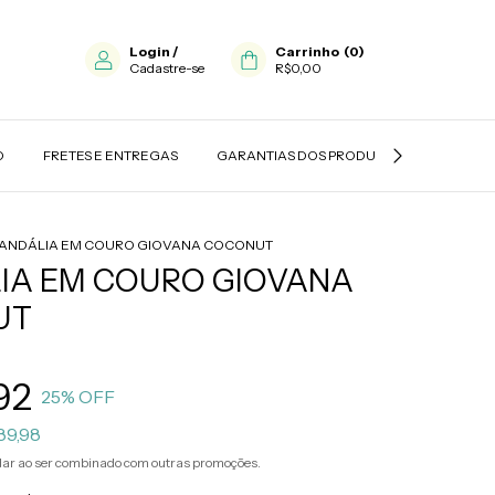
Login
/
Carrinho
(
0
)
Cadastre-se
R$0,00
O
FRETES E ENTREGAS
GARANTIAS DOS PRODUTOS
TROCAS
ANDÁLIA EM COURO GIOVANA COCONUT
IA EM COURO GIOVANA
UT
92
25
% OFF
89,98
ar ao ser combinado com outras promoções.