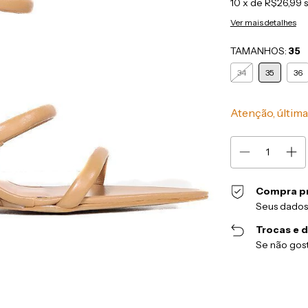
10
x de
R$26,99
Ver mais detalhes
TAMANHOS:
35
34
35
36
Atenção, última
Compra p
Seus dados
Trocas e 
Se não gost