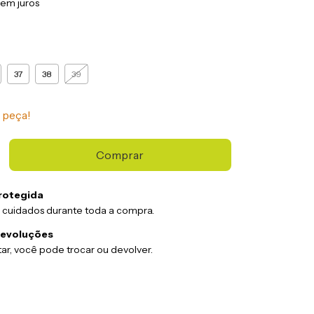
sem juros
37
38
39
 peça!
rotegida
 cuidados durante toda a compra.
devoluções
ar, você pode trocar ou devolver.