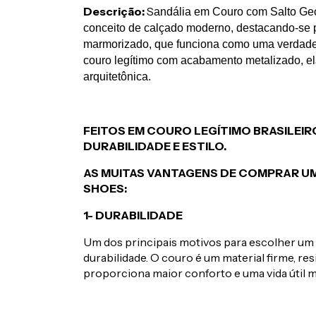
Descrição:
S
andália em Couro com Salto Geom
conceito de calçado moderno, destacando-se pe
marmorizado, que funciona como uma verdadei
couro legítimo com acabamento metalizado, ela
arquitetônica.
FEITOS EM COURO LEGÍTIMO BRASILEI
DURABILIDADE E ESTILO.
AS MUITAS VANTAGENS DE COMPRAR UM
SHOES:
1- DURABILIDADE
Um dos principais motivos para escolher um c
durabilidade. O couro é um material firme, r
proporciona maior conforto e uma vida útil m