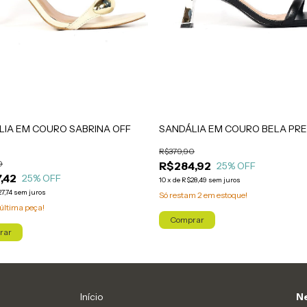
SANDÁLIA EM COURO BELA PR
LIA EM COURO SABRINA OFF
R$379,90
0
R$284,92
25
% OFF
,42
25
% OFF
10
x
de
R$28,49
sem juros
7,74
sem juros
Só restam
2
em estoque!
última peça!
Comprar
rar
Início
Ne