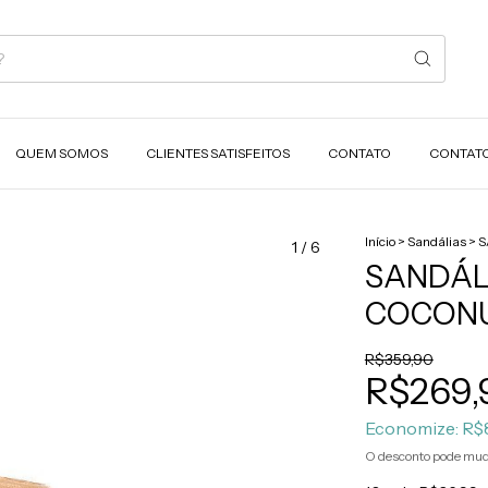
QUEM SOMOS
CLIENTES SATISFEITOS
CONTATO
CONTAT
Início
>
Sandálias
>
S
1
/
6
SANDÁL
COCON
R$359,90
R$269,
Economize:
R$
O desconto pode mud