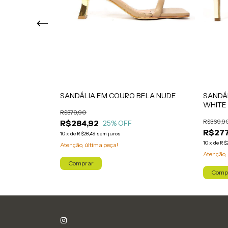
ONUT
SANDÁLIA EM COURO BELA NUDE
SANDÁ
WHITE
R$379,90
R$369,9
R$284,92
25
% OFF
R$277
10
x
de
R$28,49
sem juros
10
x
de
R$2
Atenção, última peça!
Atenção, 
Comprar
Comp